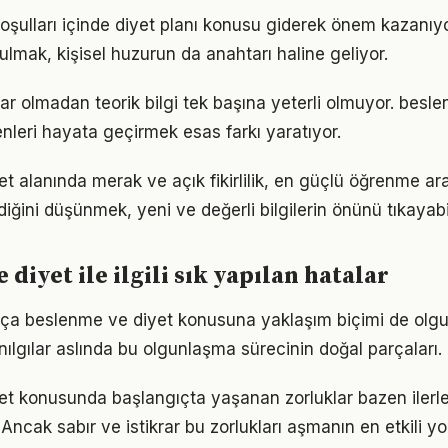
ulları içinde diyet planı konusu giderek önem kazanıyo
ulmak, kişisel huzurun da anahtarı haline geliyor.
ar olmadan teorik bilgi tek başına yeterli olmuyor. besl
enleri hayata geçirmek esas farkı yaratıyor.
 alanında merak ve açık fikirlilik, en güçlü öğrenme araç
ldiğini düşünmek, yeni ve değerli bilgilerin önünü tıkayabi
diyet ile ilgili sık yapılan hatalar
rtıkça beslenme ve diyet konusuna yaklaşım biçimi de olgu
nılgılar aslında bu olgunlaşma sürecinin doğal parçaları.
et konusunda başlangıçta yaşanan zorluklar bazen ilerl
 Ancak sabır ve istikrar bu zorlukları aşmanın en etkili yo