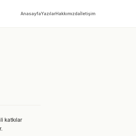
Anasayfa
Yazılar
Hakkımızda
İletişim
i katkılar
.