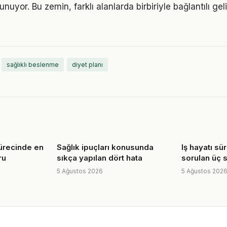
unuyor. Bu zemin, farklı alanlarda birbiriyle bağlantılı gel
sağlıklı beslenme
diyet planı
sürecinde en
Sağlık ipuçları konusunda
Iş hayatı sü
ru
sıkça yapılan dört hata
sorulan üç 
5 Ağustos 2026
5 Ağustos 202