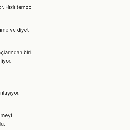
r. Hızlı tempo
enme ve diyet
larından biri.
liyor.
nlaşıyor.
emeyi
lu.