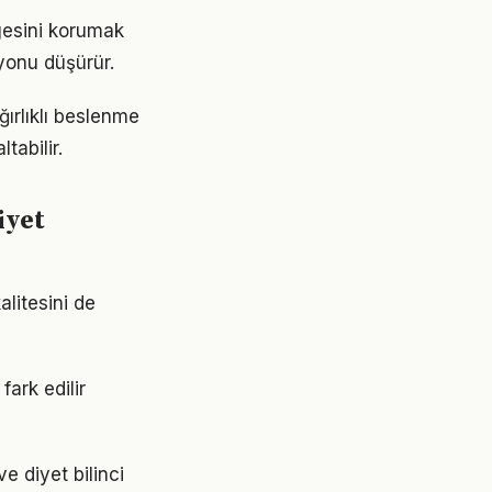
gesini korumak
yonu düşürür.
ırlıklı beslenme
tabilir.
iyet
alitesini de
fark edilir
e diyet bilinci