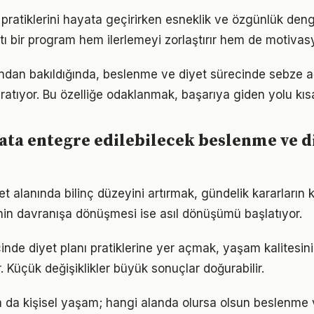
pratiklerini hayata geçirirken esneklik ve özgünlük den
tı bir program hem ilerlemeyi zorlaştırır hem de motivas
ından bakıldığında, beslenme ve diyet sürecinde sebze ağ
ratıyor. Bu özelliğe odaklanmak, başarıya giden yolu kısal
ta entegre edilebilecek beslenme ve d
 alanında bilinç düzeyini artırmak, gündelik kararların k
ginin davranışa dönüşmesi ise asıl dönüşümü başlatıyor.
çinde diyet planı pratiklerine yer açmak, yaşam kalitesini 
. Küçük değişiklikler büyük sonuçlar doğurabilir.
ya da kişisel yaşam; hangi alanda olursa olsun beslenme v