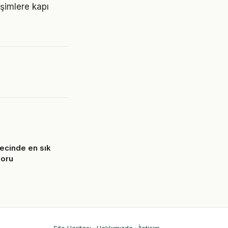
işimlere kapı
recinde en sık
soru
6