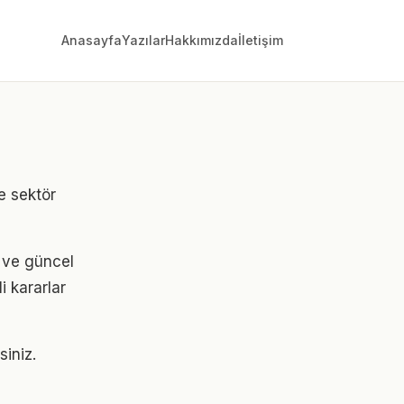
Anasayfa
Yazılar
Hakkımızda
İletişim
e sektör
i ve güncel
i kararlar
siniz.