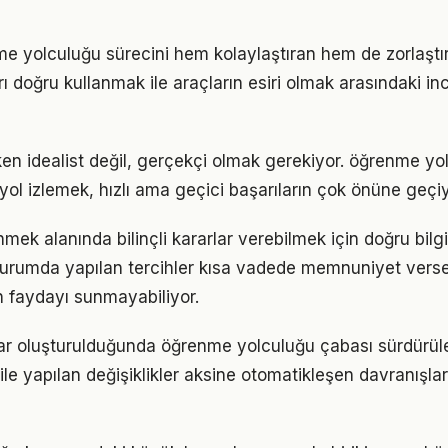
me yolculuğu sürecini hem kolaylaştıran hem de zorlaştır
arı doğru kullanmak ile araçların esiri olmak arasındaki in
en idealist değil, gerçekçi olmak gerekiyor. öğrenme yo
r yol izlemek, hızlı ama geçici başarıların çok önüne geçiy
mek alanında bilinçli kararlar verebilmek için doğru bilg
 durumda yapılan tercihler kısa vadede memnuniyet vers
 faydayı sunmayabiliyor.
lar oluşturulduğunda öğrenme yolculuğu çabası sürdürüleb
ile yapılan değişiklikler aksine otomatikleşen davranışlar 