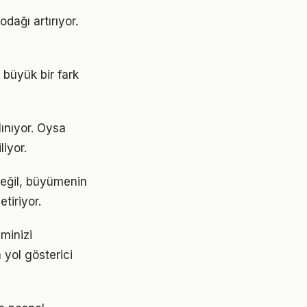
dağı artırıyor.
 büyük bir fark
ınıyor. Oysa
liyor.
değil, büyümenin
tiriyor.
minizi
 yol gösterici