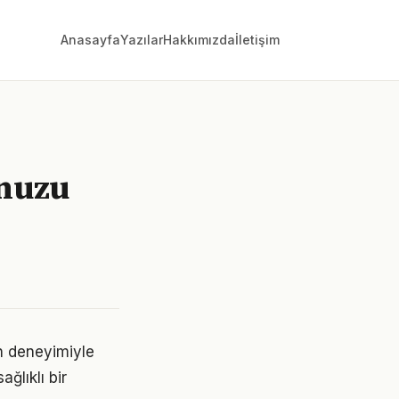
Anasayfa
Yazılar
Hakkımızda
İletişim
nuzu
n deneyimiyle
ğlıklı bir