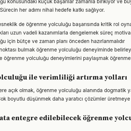
ğu konusundaki küçük başarılar zamanla birikiyor ve b
 Sürecin her adımı nihai hedefe katkı sağlıyor.
sneklik de öğrenme yolculuğu başarısında kritik rol oyn
ukları uzun vadeli kazanımlarla dengelemek süreç motiv
u için bütçe ve zaman planı önceden hazırlanmalıdır
ç noktası bulmak öğrenme yolculuğu deneyiminde belirleyic
e öğrenme yolculuğu deneyimlerini paylaşmak öğrenmeyi
culuğu ile verimliliği artırma yolları
flere açık olmak, öğrenme yolculuğu alanında dogmatik y
Çok boyutlu düşünmek daha yaratıcı çözümler üretmeye z
ata entegre edilebilecek öğrenme yolc