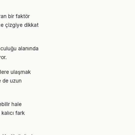
an bir faktör
ce çizgiye dikkat
lculuğu alanında
or.
ilere ulaşmak
e de uzun
ilir hale
kalıcı fark