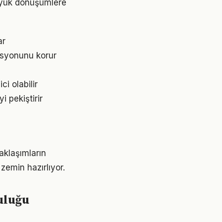
üyük dönüşümlere
ar
asyonunu korur
i olabilir
 pekiştirir
aklaşımların
emin hazırlıyor.
uluğu