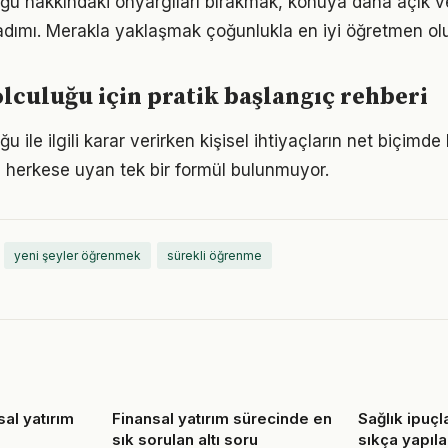
ğu hakkındaki önyargıları bırakmak, konuya daha açık v
adımı. Merakla yaklaşmak çoğunlukla en iyi öğretmen ol
culuğu için pratik başlangıç rehberi
 ile ilgili karar verirken kişisel ihtiyaçların net biçimde
 herkese uyan tek bir formül bulunmuyor.
yeni şeyler öğrenmek
sürekli öğrenme
sal yatırım
Finansal yatırım sürecinde en
Sağlık ipuç
sık sorulan altı soru
sıkça yapıla