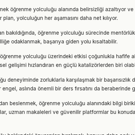
mek öğrenme yolculuğu alanında belirsizliği azaltıyor ve o
ir plan, yolculuğun her aşamasını daha net kılıyor.
ndan bakıldığında, öğrenme yolculuğu sürecinde mentörlük
lliğe odaklanmak, başarıya giden yolu kısaltabilir.
öğrenme yolculuğu üzerindeki etkisi çoğunlukla hafife al
sel gelişimi hızlandıran en güçlü katalizörlerden biri olabi
u deneyiminde zorluklarla karşılaşmak bir başarısızlık 
r engel, aslında önemli bir ders fırsatını da beraberinde ge
an beslenmek, öğrenme yolculuğu alanındaki bilgi biriki
plar, uzman makaleleri ve güvenilir platformlar bu konuda