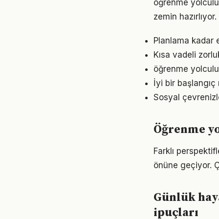
öğrenme yolculu
zemin hazırlıyor.
Planlama kadar e
Kısa vadeli zorl
öğrenme yolculuğ
İyi bir başlangı
Sosyal çevrenizl
Öğrenme yol
Farklı perspekti
önüne geçiyor. 
Günlük hay
ipuçları