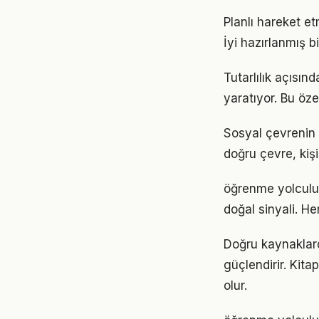
Planlı hareket et
İyi hazırlanmış b
Tutarlılık açısı
yaratıyor. Bu öze
Sosyal çevrenin 
doğru çevre, kişi
öğrenme yolculuğ
doğal sinyali. He
Doğru kaynaklard
güçlendirir. Kita
olur.