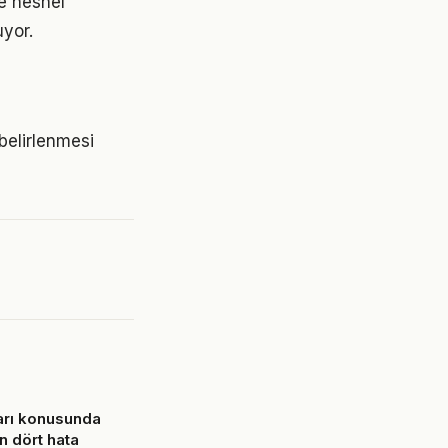
e nesnel
uyor.
 belirlenmesi
ları konusunda
n dört hata