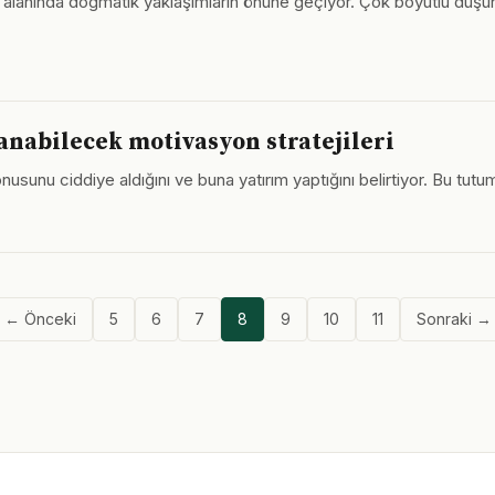
if alanında dogmatik yaklaşımların önüne geçiyor. Çok boyutlu dü
nabilecek motivasyon stratejileri
nusunu ciddiye aldığını ve buna yatırım yaptığını belirtiyor. Bu tu
← Önceki
5
6
7
8
9
10
11
Sonraki →