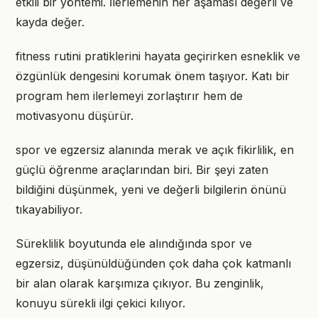
etkili bir yöntemi. İlerlemenin her aşaması değerli ve
kayda değer.
fitness rutini pratiklerini hayata geçirirken esneklik ve
özgünlük dengesini korumak önem taşıyor. Katı bir
program hem ilerlemeyi zorlaştırır hem de
motivasyonu düşürür.
spor ve egzersiz alanında merak ve açık fikirlilik, en
güçlü öğrenme araçlarından biri. Bir şeyi zaten
bildiğini düşünmek, yeni ve değerli bilgilerin önünü
tıkayabiliyor.
Süreklilik boyutunda ele alındığında spor ve
egzersiz, düşünüldüğünden çok daha çok katmanlı
bir alan olarak karşımıza çıkıyor. Bu zenginlik,
konuyu sürekli ilgi çekici kılıyor.