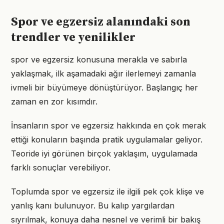
Spor ve egzersiz alanındaki son
trendler ve yenilikler
spor ve egzersiz konusuna merakla ve sabırla
yaklaşmak, ilk aşamadaki ağır ilerlemeyi zamanla
ivmeli bir büyümeye dönüştürüyor. Başlangıç her
zaman en zor kısımdır.
İnsanların spor ve egzersiz hakkında en çok merak
ettiği konuların başında pratik uygulamalar geliyor.
Teoride iyi görünen birçok yaklaşım, uygulamada
farklı sonuçlar verebiliyor.
Toplumda spor ve egzersiz ile ilgili pek çok klişe ve
yanlış kanı bulunuyor. Bu kalıp yargılardan
sıyrılmak, konuya daha nesnel ve verimli bir bakış