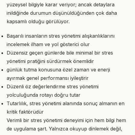
yüzeysel bilgiyle karar veriyor; ancak detaylara
inildiğinde durumun düşünüldüğünden çok daha
kapsamlı olduğu görülüyor.
Başarılı insanların stres yönetimi alışkanlıklarını
incelemek ilham ve yol gösterici olur
Düzensiz geçen günlerde bile minimal bir stres
yönetimi pratiğini sürdürmek önemlidir
günlük tutma konusuna özel zaman ve enerji
ayırmak genel performansı iyileştirir
Düzenli öz değerlendirme stres yönetimi
yolculuğunda rotayı doğru tutar
Tutarlılık, stres yönetimi alanında sonuç almanın en
kritik faktörüdür
Verimli bir stres yönetimi deneyimi için hem bilgi hem
de uygulama şart. Yalnızca okuyup dinlemek değil,