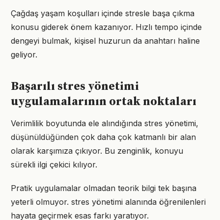
Çağdaş yaşam koşulları içinde stresle başa çıkma
konusu giderek önem kazanıyor. Hızlı tempo içinde
dengeyi bulmak, kişisel huzurun da anahtarı haline
geliyor.
Başarılı stres yönetimi
uygulamalarının ortak noktaları
Verimlilik boyutunda ele alındığında stres yönetimi,
düşünüldüğünden çok daha çok katmanlı bir alan
olarak karşımıza çıkıyor. Bu zenginlik, konuyu
sürekli ilgi çekici kılıyor.
Pratik uygulamalar olmadan teorik bilgi tek başına
yeterli olmuyor. stres yönetimi alanında öğrenilenleri
hayata geçirmek esas farkı yaratıyor.